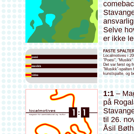
comebac
Stavange
ansvarlig
Selve h
er ikke le
FASTE SPALTE
Localmotives i 20
poesi
”Poesi”, ”Musikk”
Det var først og 
musikk
”Musikk”-spalten 
kunstspalte, og b
video
1:1
– Mag
på Rogal
Stavange
til 26. n
Åsil Bøt