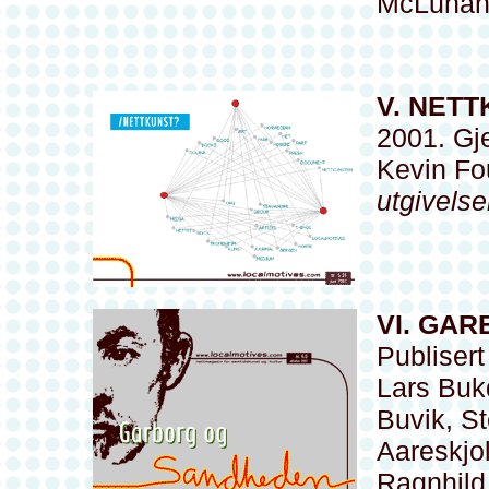
McLuhan 
V. NET
2001. Gje
Kevin Fo
utgivelse
VI. GA
Publisert
Lars Buk
Buvik, S
Aareskjol
Ragnhild 