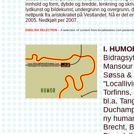
innhold og form, dybde og bredde, tenkning og skriv
lydkunst og bildekunst, undergrunn og overgrunn, d
nettpunk fra aristokratiet på Vestlandet. Nå er det
2005. Nedkjølt per 2007.
ENGLISH SELECTION
– A selection of content from localmotives.com presente
I. HUM
Bidragsy
Mansour 
Søssa & 
”Localliv
Torfinns,
bl.a. Tan
Duchamp,
ny human
Brecht, 