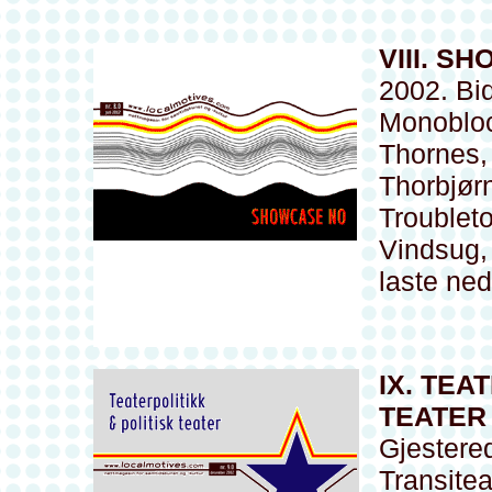
VIII. S
2002. Bid
Monobloc
Thornes, 
Thorbjør
Troublet
Vindsug,
laste ne
IX. TEA
TEATER
Gjestere
Transitea