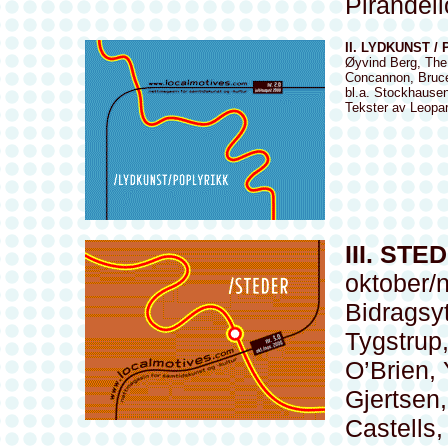
Pirandell
II. LYDKUNST /
Øyvind Berg, The
Concannon, Bruce
bl.a. Stockhause
Tekster av Leopa
III. STE
oktober/
Bidragsyt
Tygstrup
O’Brien,
Gjertsen
Castells,