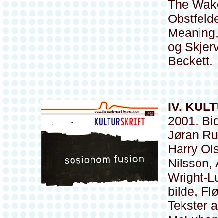
The Wake
Obstfeld
Meaning,
og Skjer
Beckett.
IV. KUL
2001. Bid
Jøran Ru
Harry Ols
Nilsson,
Wright-Lu
bilde, Flø
Tekster 