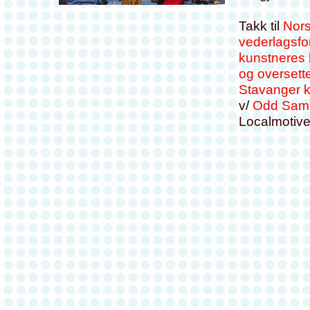
Takk til
Nors
vederlagsf
kunstneres 
og oversett
Stavanger
v/
Odd Sam
Localmotive