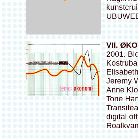
kunstcru
UBUWEB
VII. ØK
2001. Bi
Kostruba
Elisabeth
Jeremy W
Anne Klo
Tone Han
Transite
digital o
Roalkva