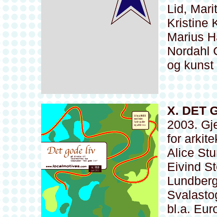
Lid, Mari
Kristine 
Marius Ha
Nordahl 
og kunst 
X. DET 
2003. Gj
for arkit
Alice Stu
Eivind St
Lundberg
Svalasto
bl.a. Eur