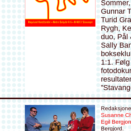
Sommer, 
Gunnar T
Turid Gr
Rygh, Ke
duo, Pål
Sally Ban
bokseklub
1:1. Føl
fotodoku
resultate
”Stavang
Redaksjone
Susanne Ch
Egil Bergjor
Bergjord.