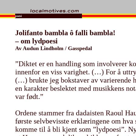
poesi
Jolifanto bambla ô falli bambla!
– om lydpoesi
Av Audun Lindholm / Gasspedal
”Diktet er en handling som involverer k
innenfor en viss varighet. (…) For å utt
(…) brukte jeg bokstaver av varierende 
en karakter beslektet med musikkens nota
var født.”
Ordene stammer fra dadaisten Raoul Hau
første selvbevisste erklæringene om hva 
komme til å bli kjent som ”lydpoesi”. N