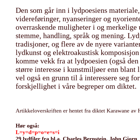
Den som går inn i lydpoesiens materiale,
videreføringer, nyanseringer og nyorient
overraskende muligheter i og merkelige
stemme, handling, språk og mening. Lyd
tradisjoner, og flere av de nyere variant
lydkunst og elektroakustisk komposisjon s
komme vekk fra at lydpoesien (også den 
større interesse i kunstmiljøer enn blant l
vel også en grunn til å interessere seg f
forskjellighet i våre begreper om diktet.
Artikkeloverskriften er hentet fra diktet Karawane av
Hør også:
L=y=d=p=o=e=s=i
29 lydfiler fra bl.a. Charles Bernstein, John Giorn