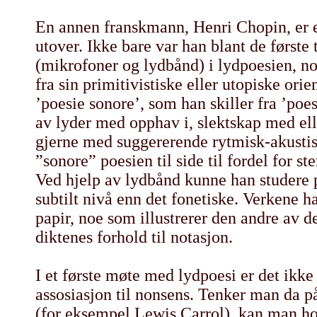
En annen franskmann, Henri Chopin, er en
utover. Ikke bare var han blant de første t
(mikrofoner og lydbånd) i lydpoesien, no
fra sin primitivistiske eller utopiske ori
’poesie sonore’, som han skiller fra ’po
av lyder med opphav i, slektskap med ell
gjerne med suggererende rytmisk-akustis
”sonore” poesien til side til fordel for 
Ved hjelp av lydbånd kunne han studere 
subtilt nivå enn det fonetiske. Verkene h
papir, noe som illustrerer den andre av d
diktenes forhold til notasjon.
I et første møte med lydpoesi er det ikk
assosiasjon til nonsens. Tenker man da p
(for eksempel Lewis Carrol), kan man h