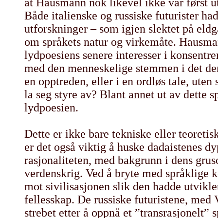
at Hausmann nok likevel ikke var først u
Både italienske og russiske futurister h
utforskninger – som igjen slektet på eld
om språkets natur og virkemåte. Hausma
lydpoesiens senere interesser i konsentre
med den menneskelige stemmen i det den (
en opptreden, eller i en ordløs tale, uten
la seg styre av? Blant annet ut av dette
lydpoesien.
Dette er ikke bare tekniske eller teoreti
er det også viktig å huske dadaistenes dy
rasjonaliteten, med bakgrunn i dens gru
verdenskrig. Ved å bryte med språklige
mot sivilisasjonen slik den hadde utvikl
fellesskap. De russiske futuristene, med 
strebet etter å oppnå et ”transrasjonelt” s