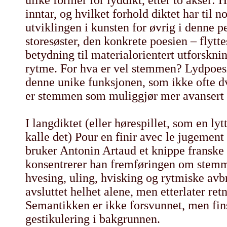
ulike former for lyddikt, etter to akser:
inntar, og hvilket forhold diktet har til 
utviklingen i kunsten for øvrig i denne p
storesøster, den konkrete poesien – flytte
betydning til materialorientert utforskni
rytme. For hva er vel stemmen? Lydpoesie
denne unike funksjonen, som ikke ofte dv
er stemmen som muliggjør mer avanser
I langdiktet (eller hørespillet, som en lytt
kalle det) Pour en finir avec le jugement s
bruker Antonin Artaud et knippe franske 
konsentrerer han fremføringen om stemm
hvesing, uling, hvisking og rytmiske avb
avsluttet helhet alene, men etterlater ret
Semantikken er ikke forsvunnet, men fins
gestikulering i bakgrunnen.