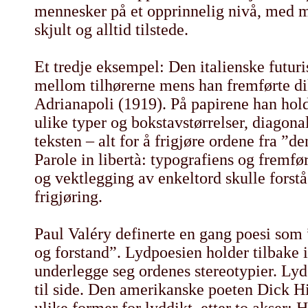
mennesker på et opprinnelig nivå, med m
skjult og alltid tilstede.
Et tredje eksempel: Den italienske futur
mellom tilhørerne mens han fremførte d
Adrianapoli (1919). På papirene han hold
ulike typer og bokstavstørrelser, diagona
teksten – alt for å frigjøre ordene fra ”
Parole in libertà: typografiens og fremfø
og vektlegging av enkeltord skulle forstå
frigjøring.
Paul Valéry definerte en gang poesi som
og forstand”. Lydpoesien holder tilbake 
underlegge seg ordenes stereotypier. Lyd
til side. Den amerikanske poeten Dick Hi