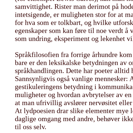
samvittighet. Rister man derimot på hod
intetsigende, er muligheten stor for at m
for hva som er tolkbart, og hvilke utfor
egenskaper som kan føre til noe verdt å v
som undring, eksperiment og lekenhet vik
Språkfilosofien fra forrige århundre kom e
bare er den leksikalske betydningen av 
språkhandlingen. Dette har poeter alltid 
Sannsynligvis også vanlige mennesker: Al
gestikuleringens betydning i kommunika
muligheter og hvordan avbrytelser av en 
at man ufrivillig avslører nervøsitet eller
At lydpoesien drar slike elementer mye le
daglige omgang med andre, behøver ikke 
til oss selv.