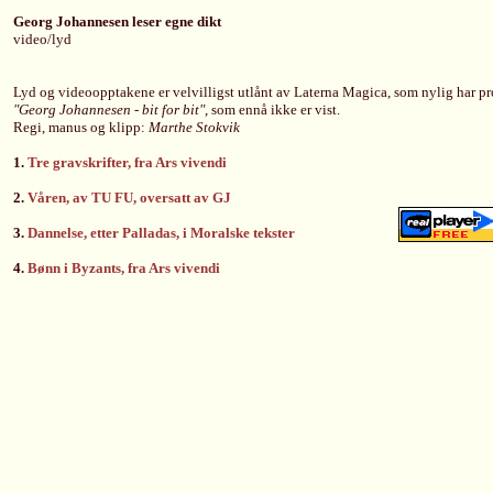
Georg Johannesen leser egne dikt
video/lyd
Lyd og videoopptakene er
velvilligst utlånt av Laterna Magica, som nylig har p
"Georg Johannesen - bit for bit"
, som ennå ikke er vist.
Regi, manus og klipp:
Marthe Stokvik
1.
Tre gravskrifter, fra Ars vivendi
2.
Våren, av TU FU, oversatt av GJ
3.
Dannelse, etter Palladas, i Moralske tekster
4.
Bønn i Byzants, fra Ars vivendi