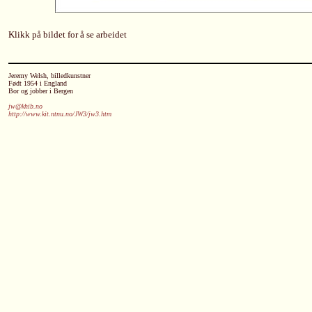
Klikk på bildet for å se arbeidet
Jeremy Welsh, billedkunstner
Født 1954 i England
Bor og jobber i Bergen
jw@khib.no
http://www.kit.ntnu.no/JW3/jw3.htm