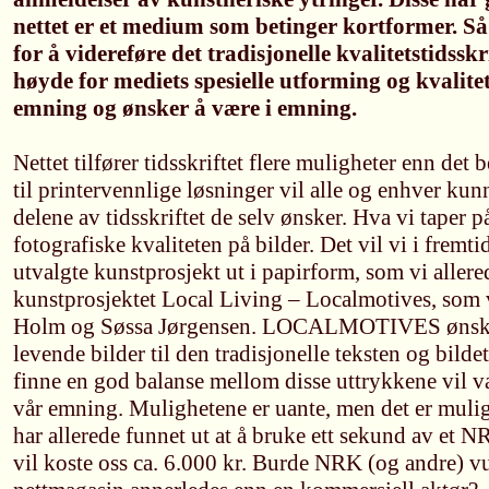
nettet er et medium som betinger kortformer. Så 
for å videreføre det tradisjonelle kvalitetstidsskrif
høyde for mediets spesielle utforming og kvalitete
emning og ønsker å være i emning.
Nettet tilfører tidsskriftet flere muligheter enn det
til printervennlige løsninger vil alle og enhver kun
delene av tidsskriftet de selv ønsker. Hva vi taper på
fotografiske kvaliteten på bilder. Det vil vi i frem
utvalgte kunstprosjekt ut i papirform, som vi allere
kunstprosjektet Local Living – Localmotives, som v
Holm og Søssa Jørgensen. LOCALMOTIVES ønsker 
levende bilder til den tradisjonelle teksten og bilde
finne en god balanse mellom disse uttrykkene vil v
vår emning. Mulighetene er uante, men det er muli
har allerede funnet ut at å bruke ett sekund av et 
vil koste oss ca. 6.000 kr. Burde NRK (og andre) vur