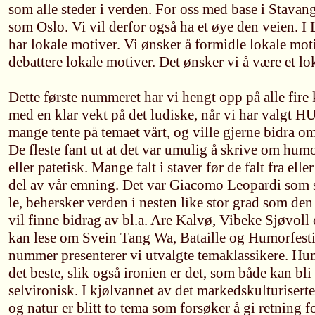
som alle steder i verden. For oss med base i Stavan
som Oslo. Vi vil derfor også ha et øye den veien. I 
har lokale motiver. Vi ønsker å formidle lokale mot
debattere lokale motiver. Det ønsker vi å være et lo
Dette første nummeret har vi hengt opp på alle fire
med en klar vekt på det ludiske, når vi har valgt
mange tente på temaet vårt, og ville gjerne bidra o
De fleste fant ut at det var umulig å skrive om humo
eller patetisk. Mange falt i staver før de falt fra eller
del av vår emning. Det var Giacomo Leopardi som s
le, behersker verden i nesten like stor grad som den
vil finne bidrag av bl.a. Are Kalvø, Vibeke Sjøvoll
kan lese om Svein Tang Wa, Bataille og Humorfestiv
nummer presenterer vi utvalgte temaklassikere. Hum
det beste, slik også ironien er det, som både kan bli
selvironisk. I kjølvannet av det markedskulturiserte
og natur er blitt to tema som forsøker å gi retning 