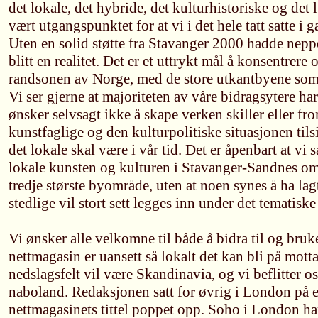
det lokale, det hybride, det kulturhistoriske og det 
vært utgangspunktet for at vi i det hele tatt satte i
Uten en solid støtte fra Stavanger 2000 hadde
blitt en realitet. Det er et uttrykt mål å konsentrere
randsonen av Norge, med de store utkantbyene som 
Vi ser gjerne at majoriteten av våre bidragsytere har
ønsker selvsagt ikke å skape verken skiller eller fr
kunstfaglige og den kulturpolitiske situasjonen tils
det lokale skal være i vår tid. Det er åpenbart at vi 
lokale kunsten og kulturen i Stavanger-Sandnes om
tredje største byområde, uten at noen synes å ha lag
stedlige vil stort sett legges inn under det tematis
Vi ønsker alle velkomne til både å bidra til og
nettmagasin er uansett så lokalt det kan bli på mott
nedslagsfelt vil være Skandinavia, og vi beflitter os
naboland. Redaksjonen satt for øvrig i London på e
nettmagasinets tittel poppet opp. Soho i London har