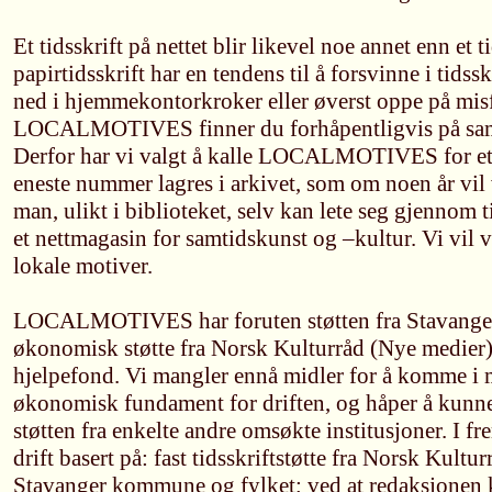
Et tidsskrift på nettet blir likevel noe annet enn et ti
papirtidsskrift har en tendens til å forsvinne i tids
ned i hjemmekontorkroker eller øverst oppe på mis
LOCALMOTIVES finner du forhåpentligvis på sam
Derfor har vi valgt å kalle LOCALMOTIVES for et
eneste nummer lagres i arkivet, som om noen år vil 
man, ulikt i biblioteket, selv kan lete seg gjennom t
et nettmagasin for samtidskunst og –kultur. Vi vil 
lokale motiver.
LOCALMOTIVES har foruten støtten fra Stavanger 
økonomisk støtte fra Norsk Kulturråd (Nye medier
hjelpefond. Vi mangler ennå midler for å komme i m
økonomisk fundament for driften, og håper å kunn
støtten fra enkelte andre omsøkte institusjoner. I fr
drift basert på: fast tidsskriftstøtte fra Norsk Kultu
Stavanger kommune og fylket; ved at redaksjonen ka