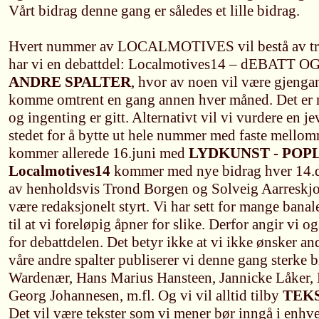
Vårt bidrag denne gang er således et lille bidrag.
Hvert nummer av LOCALMOTIVES vil bestå av tre 
har vi en debattdel: Localmotives14 – dEBATT O
ANDRE SPALTER
, hvor av noen vil være gjenga
komme omtrent en gang annen hver måned. Det er m
og ingenting er gitt. Alternativt vil vi vurdere en j
stedet for å bytte ut hele nummer med faste mell
kommer allerede 16.juni med
LYDKUNST - POP
Localmotives14
kommer med nye bidrag hver 14.dag
av henholdsvis Trond Borgen og Solveig Aarreskjol
være redaksjonelt styrt. Vi har sett for mange banale
til at vi foreløpig åpner for slike. Derfor angir vi o
for debattdelen. Det betyr ikke at vi ikke ønsker an
våre andre spalter publiserer vi denne gang sterke 
Wardenær, Hans Marius Hansteen, Jannicke Låker
Georg Johannesen, m.fl. Og vi vil alltid tilby
TEK
Det vil være tekster som vi mener bør inngå i enhv