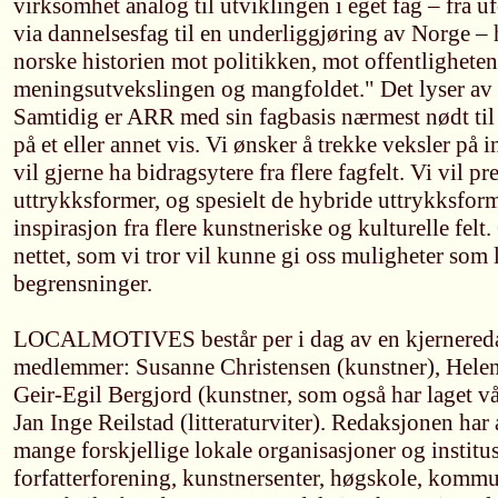
virksomhet analog til utviklingen i eget fag – fra u
via dannelsesfag til en underliggjøring av Norge –
norske historien mot politikken, mot offentlighete
meningsutvekslingen og mangfoldet." Det lyser av 
Samtidig er ARR med sin fagbasis nærmest nødt til
på et eller annet vis. Vi ønsker å trekke veksler på in
vil gjerne ha bidragsytere fra flere fagfelt. Vi vil p
uttrykksformer, og spesielt de hybride uttrykksfor
inspirasjon fra flere kunstneriske og kulturelle felt.
nettet, som vi tror vil kunne gi oss muligheter som 
begrensninger.
LOCALMOTIVES består per i dag av en kjernered
medlemmer: Susanne Christensen (kunstner), Helen
Geir-Egil Bergjord (kunstner, som også har laget vå
Jan Inge Reilstad (litteraturviter). Redaksjonen har
mange forskjellige lokale organisasjoner og institu
forfatterforening, kunstnersenter, høgskole, kommune