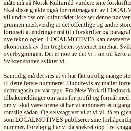
måte må nå Norsk Kulturråd vurdere sine forskrifter f
Skal disse gjelde også for nettmagasin av LOCA
vil undre oss om kulturrådet ikke ser denne nødvend
grunnen merkverdig at det offentlige og andre store
forutsett at endringer må til i forskrifter og paragr
nye teknologien. LOCALMOTIVES kan dessverre k
økonomisk av den tregheten systemet innehar. Svikt
overbygningen. Det er noe av det vi i sin tid lærte 
Svikter støtten svikter vi.
Samtidig må det sies at vi har fått utrolig mange st
til dette første nummeret. Hundrevis av mailer forte
nettmagasin av vår type. Fra New York til Hedmar
tilbakemeldinger om sans for profil og formål med 
om vi skal være urene så har vi annonsert et utgan
romslig sådan. Og selvsagt vet vi at vi vil få en gjen
som LOCALMOTIVES publiserer sine forhåpentligv
nummer. Foreløpig har vi da snekret opp fire knagge