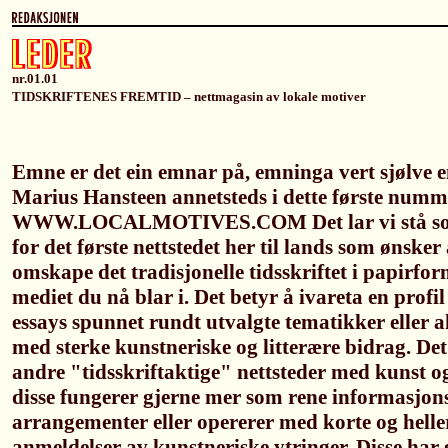
nr.01.01
TIDSKRIFTENES FREMTID – nettmagasin av lokale motiver
Emne er det ein emnar på, emninga vert sjølve 
Marius Hansteen annetsteds i dette første numm
WWW.LOCALMOTIVES.COM Det lar vi stå som 
for det første nettstedet her til lands som ønsker
omskape det tradisjonelle tidsskriftet i papirform
mediet du nå blar i. Det betyr å ivareta en profi
essays spunnet rundt utvalgte tematikker eller a
med sterke kunstneriske og litterære bidrag. Det 
andre "tidsskriftaktige" nettsteder med kunst 
disse fungerer gjerne mer som rene informasjons
arrangementer eller opererer med korte og helle
anmeldelser av kunstneriske ytringer. Disse har 