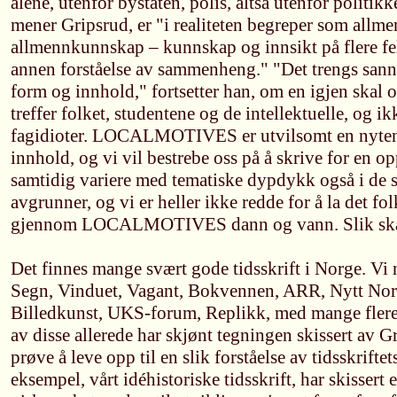
alene, utenfor bystaten, polis, altså utenfor politikk
mener Gripsrud, er "i realiteten begreper som allm
allmennkunnskap – kunnskap og innsikt på flere felt
annen forståelse av sammenheng." "Det trengs san
form og innhold," fortsetter han, om en igjen skal o
treffer folket, studentene og de intellektuelle, og i
fagidioter. LOCALMOTIVES er utvilsomt en nyten
innhold, og vi vil bestrebe oss på å skrive for en o
samtidig variere med tematiske dypdykk også i de
avgrunner, og vi er heller ikke redde for å la det fol
gjennom LOCALMOTIVES dann og vann. Slik skal
Det finnes mange svært gode tidsskrift i Norge. Vi
Segn, Vinduet, Vagant, Bokvennen, ARR, Nytt Nors
Billedkunst, UKS-forum, Replikk, med mange flere. V
av disse allerede har skjønt tegningen skissert av G
prøve å leve opp til en slik forståelse av tidsskrift
eksempel, vårt idéhistoriske tidsskrift, har skissert 