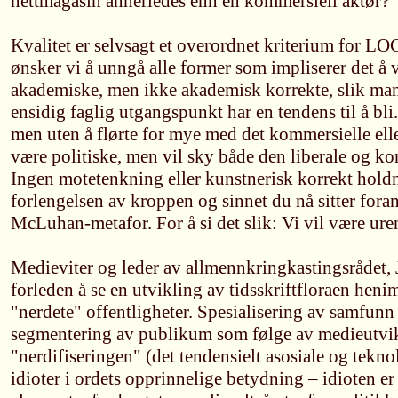
nettmagasin annerledes enn en kommersiell aktør?
Kvalitet er selvsagt et overordnet kriterium fo
ønsker vi å unngå alle former som impliserer det å 
akademiske, men ikke akademisk korrekte, slik mang
ensidig faglig utgangspunkt har en tendens til å bli.
men uten å flørte for mye med det kommersielle elle
være politiske, men vil sky både den liberale og ko
Ingen motetenkning eller kunstnerisk korrekt holdni
forlengelsen av kroppen og sinnet du nå sitter foran
McLuhan-metafor. For å si det slik: Vi vil være ure
Medieviter og leder av allmennkringkastingsrådet, 
forleden å se en utvikling av tidsskriftfloraen heni
"nerdete" offentligheter. Spesialisering av samfunn
segmentering av publikum som følge av medieutvi
"nerdifiseringen" (det tendensielt asosiale og teknol
idioter i ordets opprinnelige betydning – idioten e