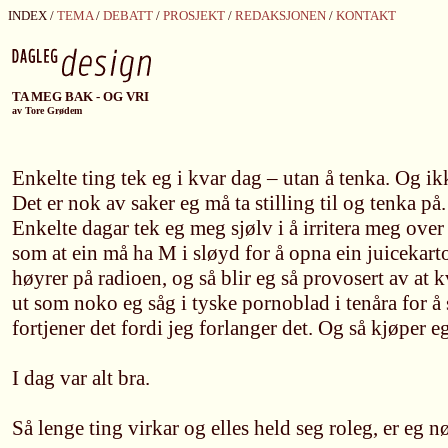
INDEX /
TEMA
/
DEBATT
/
PROSJEKT
/
REDAKSJONEN
/
KONTAKT
TA MEG BAK - OG VRI
av Tore Grødem
Enkelte ting tek eg i kvar dag – utan å tenka. Og ikk
Det er nok av saker eg må ta stilling til og tenka på.
Enkelte dagar tek eg meg sjølv i å irritera meg over 
som at ein må ha M i sløyd for å opna ein juicekarton
høyrer på radioen, og så blir eg så provosert av at k
ut som noko eg såg i tyske pornoblad i tenåra for å
fortjener det fordi jeg forlanger det. Og så kjøper eg
I dag var alt bra.
Så lenge ting virkar og elles held seg roleg, er eg n