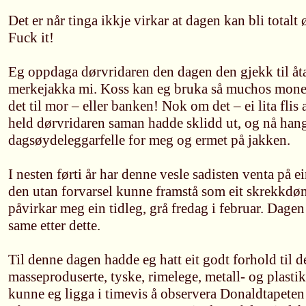
Det er når tinga ikkje virkar at dagen kan bli totalt ø
Fuck it!
Eg oppdaga dørvridaren den dagen den gjekk til åt
merkejakka mi. Koss kan eg bruka så muchos moneta
det til mor – eller banken! Nok om det – ei lita fli
held dørvridaren saman hadde sklidd ut, og nå han
dagsøydeleggarfelle for meg og ermet på jakken.
I nesten førti år har denne vesle sadisten venta på 
den utan forvarsel kunne framstå som eit skrekkdø
påvirkar meg ein tidleg, grå fredag i februar. Dagen
same etter dette.
Til denne dagen hadde eg hatt eit godt forhold til 
masseproduserte, tyske, rimelege, metall- og plasti
kunne eg ligga i timevis å observera Donaldtapeten 