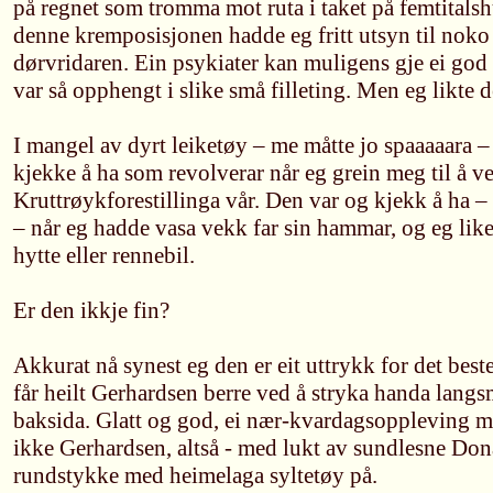
på regnet som tromma mot ruta i taket på femtitalsh
denne kremposisjonen hadde eg fritt utsyn til noko
dørvridaren. Ein psykiater kan muligens gje ei god 
var så opphengt i slike små filleting. Men eg likte d
I mangel av dyrt leiketøy – me måtte jo spaaaaara –
kjekke å ha som revolverar når eg grein meg til å ve
Kruttrøykforestillinga vår. Den var og kjekk å ha –
– når eg hadde vasa vekk far sin hammar, og eg lik
hytte eller rennebil.
Er den ikkje fin?
Akkurat nå synest eg den er eit uttrykk for det best
får heilt Gerhardsen berre ved å stryka handa lang
baksida. Glatt og god, ei nær-kvardagsoppleving m
ikke Gerhardsen, altså - med lukt av sundlesne Don
rundstykke med heimelaga syltetøy på.