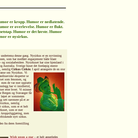
Humor er kropp. Humor er nedlatende.
umor er overlevelse. Humor er flukt.
hetstap. Humor er det første. Humor
mor er nysirkus.
gs undertema denne gang. Nysirkus er en nyvinning
jonen, som har medført engasjement både blant
- og sosialarbeidere. Nysirkuset har sine hjemland i
g Australia. Sverige huser det foreløpig eneste
t, nemlig
Cirkus Cirkör.
I april arrangerte de en stor
eranse om Nysirkus.
Vi
andinaviske eksperter se
uset som fenomen, og
, men de var mer opptatte
innlegg har vi imidlertid,
 mer etter hvert. Vi minner
de Bergen og Stavanger får
i løpet av sommeren
egg sett nærmere på et av
ttsirkus, nemlig
t sirkus, som er et helt
irkuset, som er mer
n kroppsliggjøring, men
rfriskende nytt sirkus.
deo fra deres forestilling
Wish upon a star
– et helt annerledes