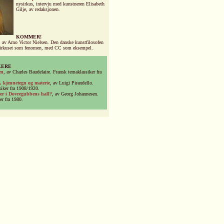
nysirkus, intervju med kunstneren Elisabeth
Gilje, av redaksjonen.
KOMMER!
, av Arno Victor Nielsen. Den danske kunstfilosofen
sirkuset som fenomen, med CC som eksempel.
KERE
en
, av Charles Baudelaire. Fransk temaklassiker fra
 kjennetegn og materie
, av Luigi Pirandello.
siker fra 1908/1920.
ler i Dovregubbens hall?
, av Georg Johannesen.
er fra 1980.