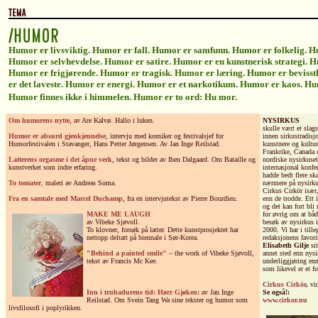
Humor er livsviktig. Humor er fall. Humor er samfunn. Humor er folkelig. 
Humor er selvhevdelse. Humor er satire. Humor er en kunstnerisk strategi. H
Humor er frigjørende. Humor er tragisk. Humor er læring. Humor er bevisst
er det laveste. Humor er energi. Humor er et narkotikum. Humor er kaos. Hu
Humor finnes ikke i himmelen. Humor er to ord: Hu mor.
Om humorens nytte
, av Are Kalvø. Hallo i luken.
NYSIRKUS
skulle vært et sla
Humor er absurd gjenkjennelse
, intervju med komiker og festivalsjef for
innen sirkustradis
Humorfestivalen i Stavanger, Hans Petter Jørgensen. Av Jan Inge Reilstad.
kunstnere og kultur
Frankrike, Canada o
Latterens orgasme i det åpne verk
, tekst og bilder av Iben Dalgaard. Om Bataille og
nordiske nysirkuse
kunstverket som indre erfaring.
internasjonal konf
hadde bedt flere sk
To tomater
,
maleri av Andreas Soma.
nærmere på nysirk
Cirkus Cirkör især
Fra en samtale med Marcel Duchamp
, fra en intervjutekst av Pierre Bourdieu.
enn de trodde. Ett 
og det kan fort bli
MAKE ME LAUGH
for øvrig om at bå
av Vibeke Sjøvoll.
besøk av nysirkus 
To klovner, forsøk på latter. Dette kunstprosjektet har
2000. Vi har i till
nettopp deltatt på biennale i Sør-Korea.
redaksjonens favori
Elisabeth Gilje
sit
"Behind a painted smile"
– the work of Vibeke Sjøvoll,
annet sted enn nys
tekst av Francis Mc Kee.
underliggjøring en
som likevel er et fo
Cirkus Cirkör
,
vi
Inn i trubadurens tid: Hørr Gjøken:
av Jan Inge
Se også!:
Reilstad. Om Svein Tang Wa sine tekster og humor som
www.cirkor.nu
livsfilosofi i poplyrikken.