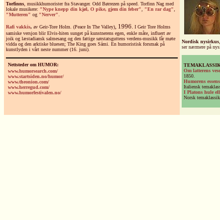
Torfinns
, musikkhumorister fra Stavanger. Odd Børrezen på speed. Torfinn Nag med
lokale musikere:
"Nype knepp din kjøl, O pike, gjem din feber"
,
"En rar dag"
,
"Mutteren"
og
"Nerver"
.
, 1996.
Rafi vakkis
,
av Geir-Tore Holm. (Peace In The Valley)
I Geir Tore Holms
samiske versjon blir Elvis-hiten sunget på kunstnerens egen, enkle måte, influert av
joik og læstadiansk salmesang og den fattige sørstatsguttens verdens-musikk får møte
Nordisk nysirkus
vidda og den arktiske bluesen; The King goes Sámi. En humoristisk forsmak på
ser nærmere på ny
kunstlyden i vårt neste nummer (16. juni).
Nettsteder om HUMOR:
TEMAKLASSI
Om latterens ves
www.humorsearch.com/
1850.
www.startsiden.no/humor/
Humorens essens,
www.theonion.com/
Italiensk temaklas
www.herregud.com/
I Platons hule el
www.humorfestivalen.no/
Norsk temaklassik