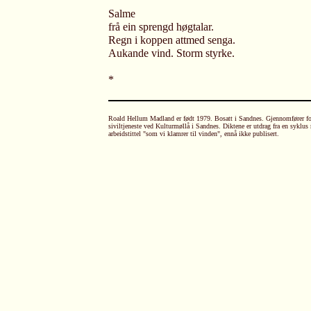
Salme
frå ein sprengd høgtalar.
Regn i koppen attmed senga.
Aukande vind. Storm styrke.
*
Roald Hellum Madland er født 1979. Bosatt i Sandnes. Gjennomfører fo
siviltjeneste ved Kulturmøllå i Sandnes. Diktene er utdrag fra en syklus
arbeidstittel "som vi klamrer til vinden", ennå ikke publisert.