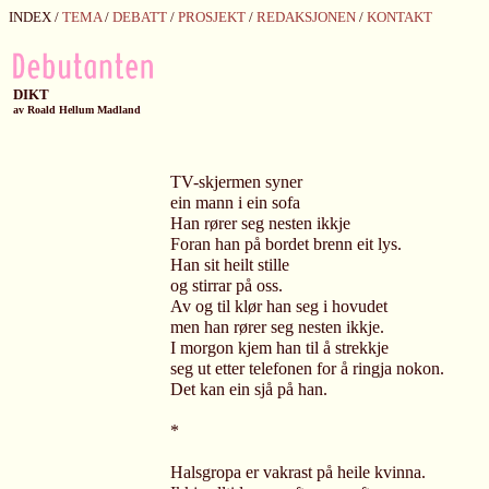
INDEX /
TEMA
/
DEBATT
/
PROSJEKT
/
REDAKSJONEN
/
KONTAKT
DIKT
av
Roald Hellum Madland
TV-skjermen syner
ein mann i ein sofa
Han rører seg nesten ikkje
Foran han på bordet brenn eit lys.
Han sit heilt stille
og stirrar på oss.
Av og til klør han seg i hovudet
men han rører seg nesten ikkje.
I morgon kjem han til å strekkje
seg ut etter telefonen for å ringja nokon.
Det kan ein sjå på han.
*
Halsgropa er vakrast på heile kvinna.