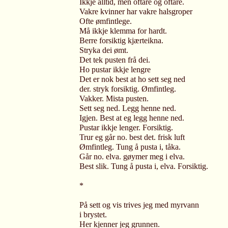
Ikkje alltid, men oftare og oftare.
Vakre kvinner har vakre halsgroper
Ofte ømfintlege.
Må ikkje klemma for hardt.
Berre forsiktig kjærteikna.
Stryka dei ømt.
Det tek pusten frå dei.
Ho pustar ikkje lengre
Det er nok best at ho sett seg ned
der. stryk forsiktig. Ømfintleg.
Vakker. Mista pusten.
Sett seg ned. Legg henne ned.
Igjen. Best at eg legg henne ned.
Pustar ikkje lenger. Forsiktig.
Trur eg går no. best det. frisk luft
Ømfintleg. Tung å pusta i, tåka.
Går no. elva. gøymer meg i elva.
Best slik. Tung å pusta i, elva. Forsiktig.
*
På sett og vis trives jeg med myrvann
i brystet.
Her kjenner jeg grunnen.