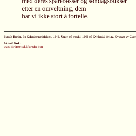
med deres sparebøsser og søndagsbukser
etter en omveltning, dem
har vi ikke stort å fortelle.
Bertolt Brecht, fra Kalendergeschichten, 1949. Utgitt på norsk i 1968 på Gyldendal forlag. Oversatt av Geo
Aktuell link:
www.kirjasto.sci.fi/brecht.htm