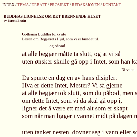
INDEX /
TEMA
/
DEBATT
/
PROSJEKT
/
REDAKSJONEN
/
KONTAKT
BUDDHAS LIGNELSE OM DET BRENNENDE HUSET
av Bertolt Brecht
Gothama Buddha forkynte
Læren om Begjærets Hjul, som vi er bundet til.
og påbød
at alle begjær måtte ta slutt, og at vi så
uten ønsker skulle gå opp i Intet, som han ka
Nirvana.
Da spurte en dag en av hans disipler:
Hva er dette Intet, Mester? Vi så gjerne
at alle begjær tok slutt, som du påbød, men s
om dette Intet, som vi da skal gå opp i,
ligner det å være ett med alt som er skapt
som når man ligger i vannet midt på dagen m
uten tanker nesten, dovner seg i vann eller 